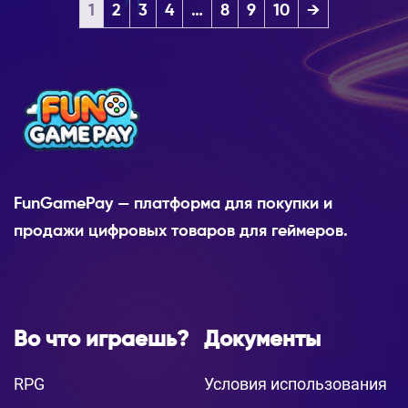
1
2
3
4
…
8
9
10
→
FunGamePay — платформа для покупки и
продажи цифровых товаров для геймеров.
Во что играешь?
Документы
RPG
Условия использования