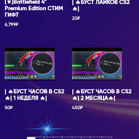
[⚜]Battlefield 4™
| 🔥БУСТ ЛАЙКОВ CS2
Premium Edition СТИМ
🔥|
ГИФТ
20
₽
6,799
₽
| 🔥БУСТ ЧАСОВ В CS2
| 🔥БУСТ ЧАСОВ В CS2
🔥| 1 НЕДЕЛЯ 🔥|
🔥| 2 МЕСЯЦА🔥|
50
₽
450
₽