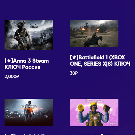
[⚜]Battlefield 1 (XBOX
[⚜]Arma 3 Steam
ONE, SERIES X|S) КЛЮЧ
КЛЮЧ Россия
30
₽
2,000
₽