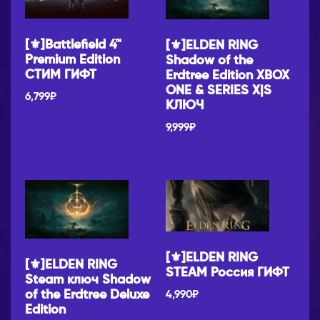
[⚜]Battlefield 4™
[⚜]ELDEN RING
Premium Edition
Shadow of the
СТИМ ГИФТ
Erdtree Edition XBOX
ONE & SERIES X|S
6,799
₽
КЛЮЧ
9,999
₽
[⚜]ELDEN RING
[⚜]ELDEN RING
STEAM Россия ГИФТ
Steam ключ Shadow
of the Erdtree Deluxe
4,990
₽
Edition