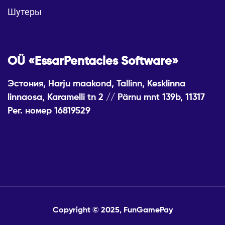
Шутеры
OÜ «EssarPentacles Software»
Эстония, Harju maakond, Tallinn, Kesklinna
linnaosa, Karamelli tn 2 // Pärnu mnt 139b, 11317
Рег. номер 16819529
Copyright © 2025, FunGamePay