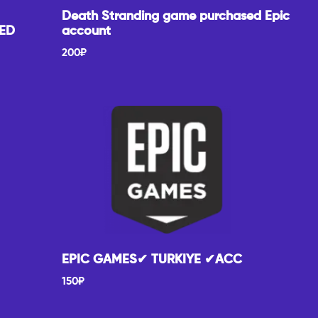
Death Stranding game purchased Epic
DED
account
200
₽
EPIC GAMES✔ TURKIYE ✔ACC
150
₽