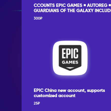
CCOUNTS EPIC GAMES ◾️ AUTOREG ◾️
GUARDIANS OF THE GALAXY INCLU
300
₽
EPIC China new account, supports
customized account
25
₽