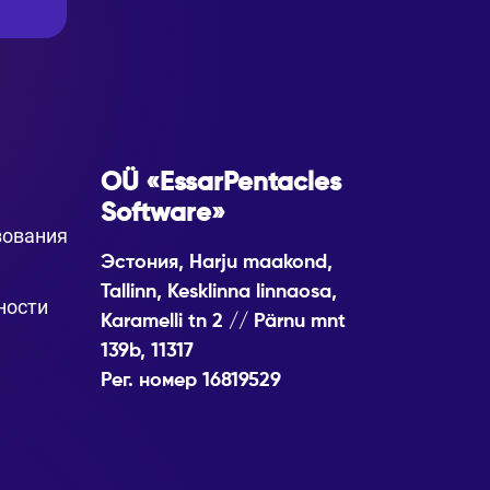
OÜ «EssarPentacles
Software»
зования
Эстония, Harju maakond,
Tallinn, Kesklinna linnaosa,
ности
Karamelli tn 2 // Pärnu mnt
139b, 11317
Рег. номер 16819529