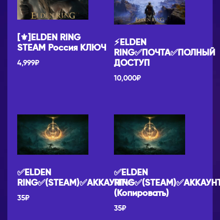
[⚜]ELDEN RING
⚡ELDEN
STEAM Россия КЛЮЧ
RING✅ПОЧТА✅ПОЛНЫЙ
ДОСТУП
4,999
₽
10,000
₽
✅ELDEN
✅ELDEN
RING✅(STEAM)✅АККАУНТ✅
RING✅(STEAM)✅АККАУН
(Копировать)
35
₽
35
₽