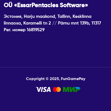
OÜ «EssarPentacles Software»
Эстония, Harju maakond, Tallinn, Kesklinna
linnaosa, Karamelli tn 2 // Pärnu mnt 139b, 11317
Рег. номер 16819529
Copyright © 2025, FunGamePay