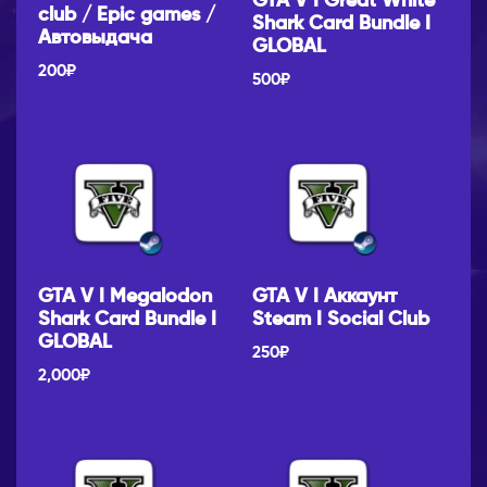
GTA V I Great White
club / Epic games /
Shark Card Bundle I
Автовыдача
GLOBAL
200
₽
500
₽
GTA V I Megalodon
GTA V I Аккаунт
Shark Card Bundle I
Steam I Social Club
GLOBAL
250
₽
2,000
₽