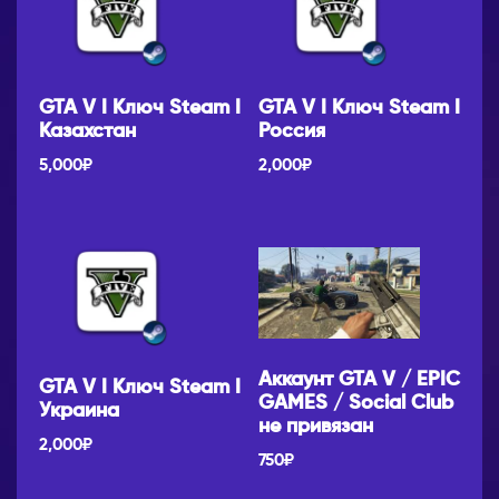
GTA V I Ключ Steam I
GTA V I Ключ Steam I
Казахстан
Россия
5,000
₽
2,000
₽
Аккаунт GTA V / EPIC
GTA V I Ключ Steam I
GAMES / Social Club
Украина
не привязан
2,000
₽
750
₽