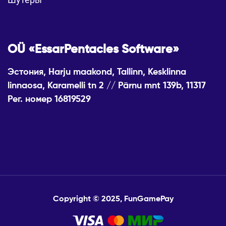
OÜ «EssarPentacles Software»
Эстония, Harju maakond, Tallinn, Kesklinna
linnaosa, Karamelli tn 2 // Pärnu mnt 139b, 11317
Рег. номер 16819529
Copyright © 2025, FunGamePay