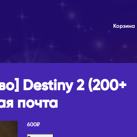
Корзина
во] Destiny 2 (200+
ая почта
600
₽