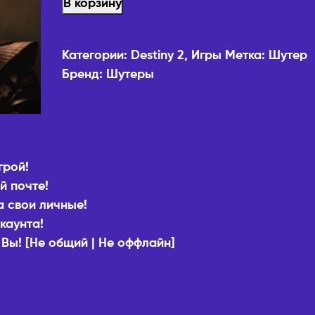
В корзину
Категории:
Destiny 2
,
Игры
Метка:
Шутер
Бренд:
Шутеры
грой!
й почте!
а свои личные!
каунта!
 Вы! [Не общий | Не оффлайн]