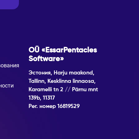
OÜ «EssarPentacles
Software»
зования
Эстония, Harju maakond,
Tallinn, Kesklinna linnaosa,
ности
Karamelli tn 2 // Pärnu mnt
139b, 11317
Рег. номер 16819529