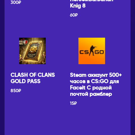
300
₽
Knig 8
60
₽
CLASH OF CLANS
Steam аккаунт 500+
GOLD PASS
часов в CS:GO для
Faceit С родной
850
₽
почтой рамблер
15
₽