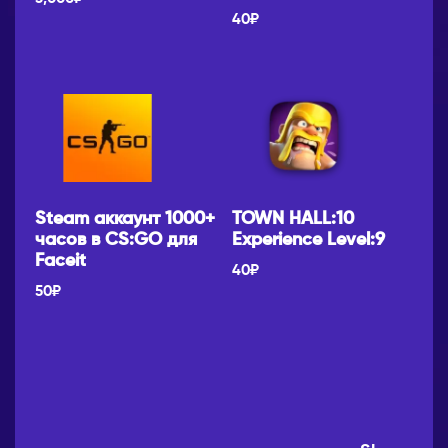
40
₽
Steam аккаунт 1000+
TOWN HALL:10
часов в CS:GO для
Experience Level:9
Faceit
40
₽
50
₽