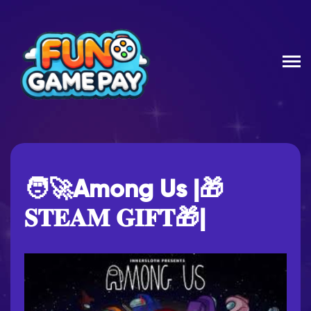
🧑‍🚀Among Us |🎁
𝐒𝐓𝐄𝐀𝐌 𝐆𝐈𝐅𝐓🎁|