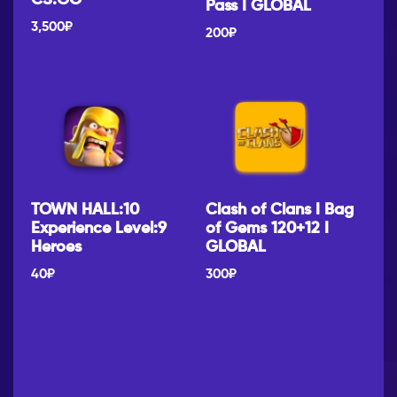
Pass I GLOBAL
3,500
₽
200
₽
TOWN HALL:10
Clash of Clans I Bag
Experience Level:9
of Gems 120+12 I
Heroes
GLOBAL
40
₽
300
₽