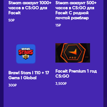
Steam аккаунт 1000+
Steam аккаунт 500+
часов в CS:GO для
часов в CS:GO для
Faceit
Faceit С родной
почтой рамблер
50
₽
15
₽
Faceit Premium 1 год
Brawl Stars I 110 + 17
CS:GO
Gems I Global
3,500
₽
300
₽