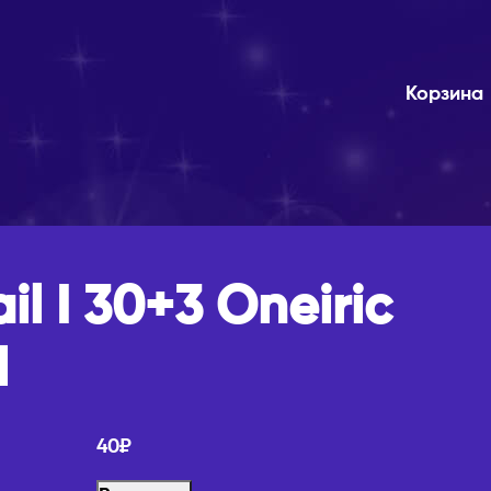
Корзина
il I 30+3 Oneiric
l
40
₽