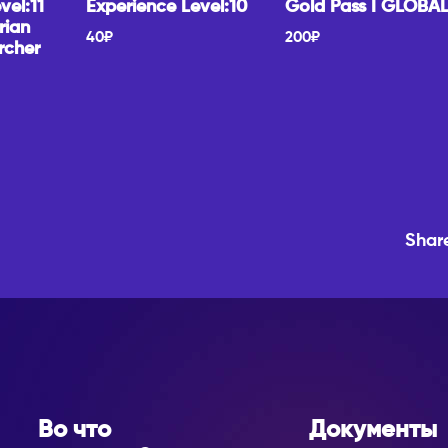
vel:11
Experience Level:10
Gold Pass I GLOBA
rian
40
₽
200
₽
rcher
Shar
Во что
Документы