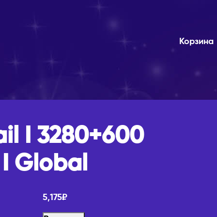
Корзина
ail I 3280+600
 I Global
5,175
₽