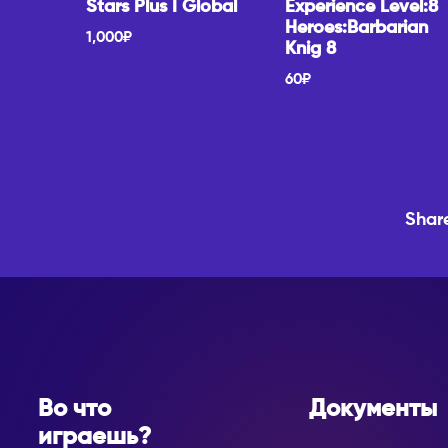
Stars Plus I Global
Experience Level:8
Heroes:Barbarian
1,000
₽
Knig 8
60
₽
Shar
Во что
Документы
играешь?