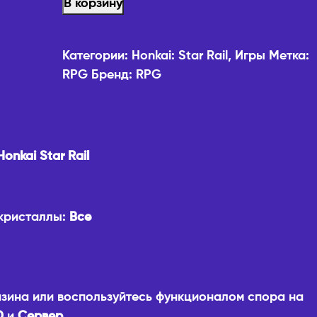
В корзину
Категории:
Honkai: Star Rail
,
Игры
Метка:
RPG
Бренд:
RPG
onkai Star Rail
 кристаллы:
Все
зина или воспользуйтесь функционалом спора на
D
и
Сервер