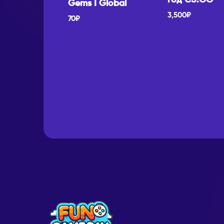
год CS:GO
Gems I Global
3,500
₽
70
₽