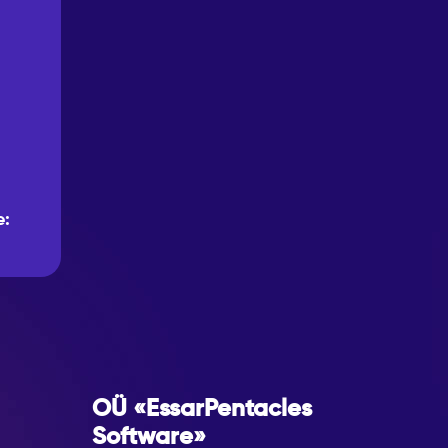
e:
OÜ «EssarPentacles
Software»