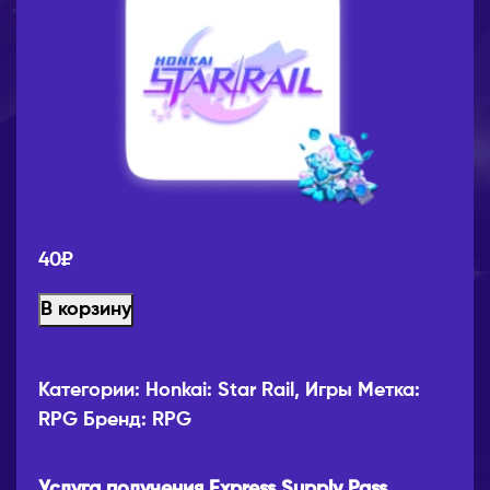
40
₽
В корзину
Категории:
Honkai: Star Rail
,
Игры
Метка:
RPG
Бренд:
RPG
Услуга получения Express Supply Pass