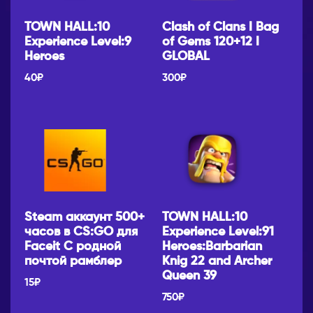
TOWN HALL:10
Clash of Clans I Bag
Experience Level:9
of Gems 120+12 I
Heroes
GLOBAL
40
₽
300
₽
Steam аккаунт 500+
TOWN HALL:10
часов в CS:GO для
Experience Level:91
Faceit С родной
Heroes:Barbarian
почтой рамблер
Knig 22 and Archer
Queen 39
15
₽
750
₽