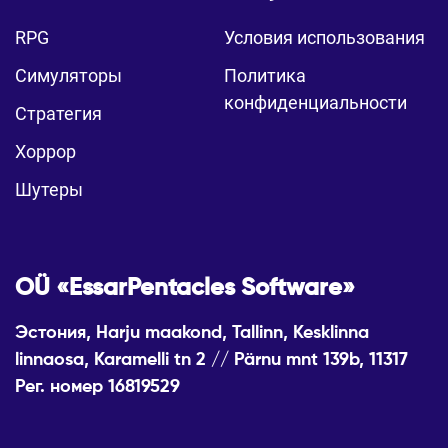
RPG
Условия использования
Симуляторы
Политика
конфиденциальности
Стратегия
Хоррор
Шутеры
OÜ «EssarPentacles Software»
Эстония, Harju maakond, Tallinn, Kesklinna
linnaosa, Karamelli tn 2 // Pärnu mnt 139b, 11317
Рег. номер 16819529