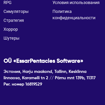
RPG
Условия использования
Симуляторы
Политика
конфиденциальности
Стратегия
Хоррор
Шутеры
OÜ «EssarPentacles Software»
Эстония, Harju maakond, Tallinn, Kesklinna
linnaosa, Karamelli tn 2 // Pärnu mnt 139b, 11317
Рег. номер 16819529