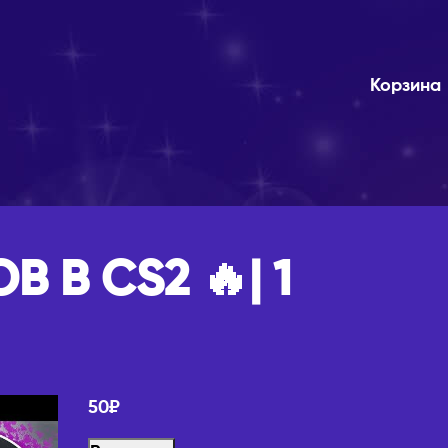
Корзина
В В CS2 🔥| 1
50
₽