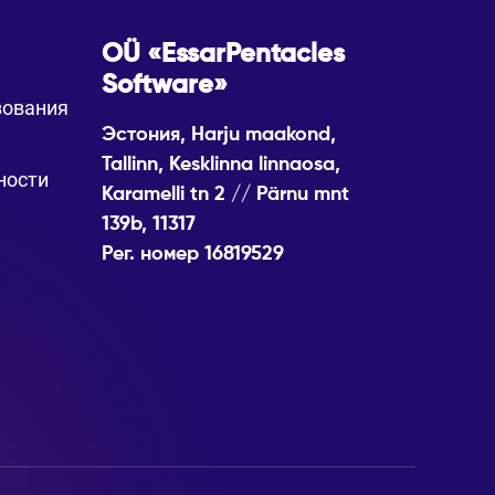
OÜ «EssarPentacles
Software»
зования
Эстония, Harju maakond,
Tallinn, Kesklinna linnaosa,
ности
Karamelli tn 2 // Pärnu mnt
139b, 11317
Рег. номер 16819529