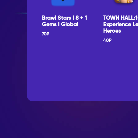
Brawl Stars I 8 + 1
TOWN HALL:1
Gems I Global
Experience Le
Heroes
70
₽
40
₽