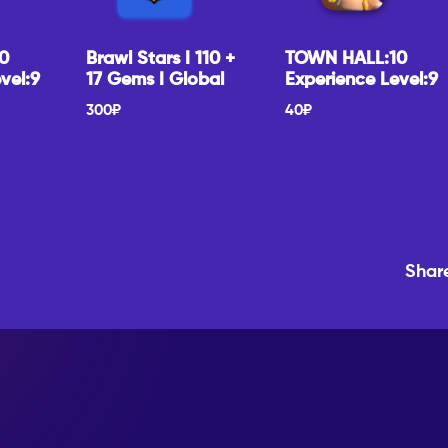
0
Brawl Stars I 110 +
TOWN HALL:10
vel:9
17 Gems I Global
Experience Level:9
300
₽
40
₽
Shar